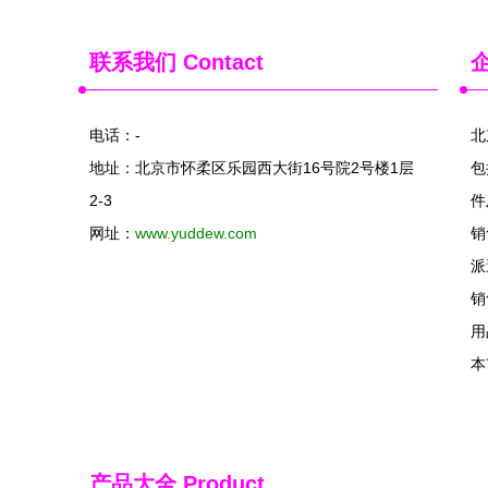
联系我们
Contact
电话：-
北
地址：北京市怀柔区乐园西大街16号院2号楼1层
包
2-3
件
网址：
www.yuddew.com
销
派
销
用
本
产品大全
Product